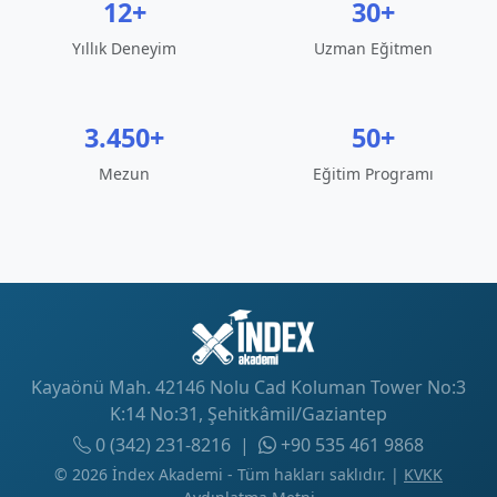
12+
30+
Yıllık Deneyim
Uzman Eğitmen
3.450+
50+
Mezun
Eğitim Programı
Kayaönü Mah. 42146 Nolu Cad Koluman Tower No:3
K:14 No:31, Şehitkâmil/Gaziantep
0 (342) 231-8216
|
+90 535 461 9868
© 2026 İndex Akademi - Tüm hakları saklıdır. |
KVKK